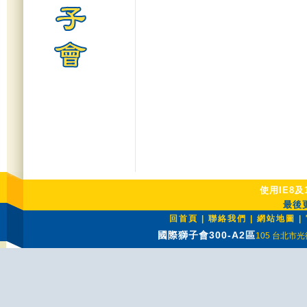
使用IE8及
最後更
回首頁
|
聯絡我們
|
網站地圖
|
國際獅子會300-A2區
105 台北市光復