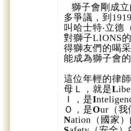
獅子會剛成立
多爭議，到
191
叫哈士特
‧
立德
對獅子
LIONS
得獅友們的喝
能成為獅子會
這位年輕的律
母Ｌ，就是
L
ibe
Ｉ，是
I
nteligen
Ｏ，是
O
ur
（我
N
ation
（國家）
S
afety
（安全）