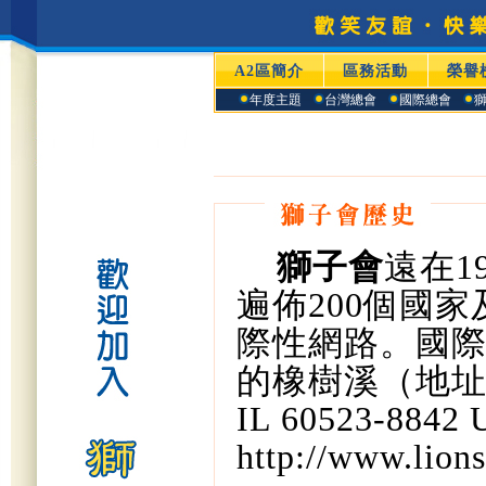
A2區簡介
區務活動
榮譽
年度主題
台灣總會
國際總會
獅子會
遠在
1
遍佈
200
個國家
際性網路。
國
的橡樹溪（地
IL 60523-8842
http://www.lions