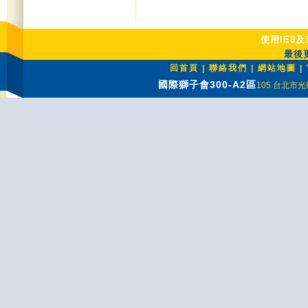
使用IE8及
最後更
回首頁
|
聯絡我們
|
網站地圖
|
國際獅子會300-A2區
105 台北市光復