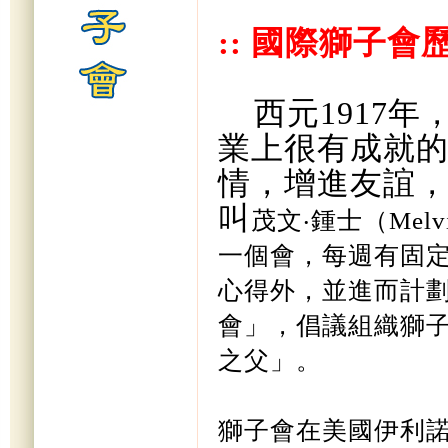
::
國際獅子會
西元
1917
年
業上很有成就
情，增進友誼
叫
茂文
‧
鍾士（
Melv
一個會，每週有固
心得外，並進而計
會」，倡議組織獅
之父」。
獅子會在美國伊利