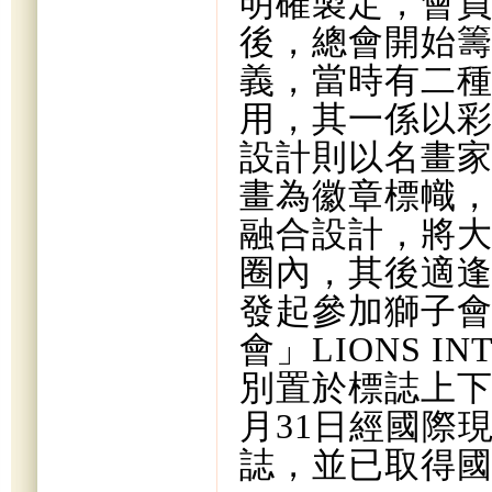
明確製定，會
後，總會開始
義，當時有二
用，其一係以
設計則以名畫
畫為徽章標幟
融合設計，將
圈內，其後適
發起參加獅子
會」
LIONS IN
別置於標誌上
月
31
日
經國際
誌，並已取得