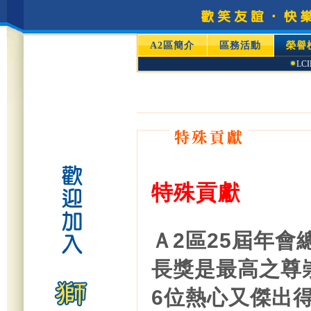
A2區簡介
區務活動
榮譽
LC
特殊貢獻
Ａ2區25屆年會
長獎是最高之尊崇
6位熱心又傑出得