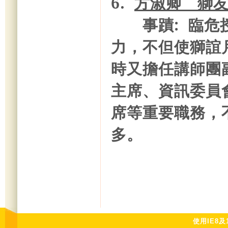
6.
方淑卿 獅
事蹟: 臨
力，不但使獅誼
時又擔任
講師團
主席、資訊委員
席等重要職務，
多。
使用IE8及