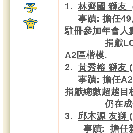
1.
林齊國 獅友 
事蹟: 擔任49
駐冊參加年會人數
捐獻LCIF個
A2區楷模.
2.
黃秀榕 獅友 
事蹟: 擔任A2區
捐獻總數超越目標
仍在成長
3.
邱木源 友獅
事蹟: 擔任