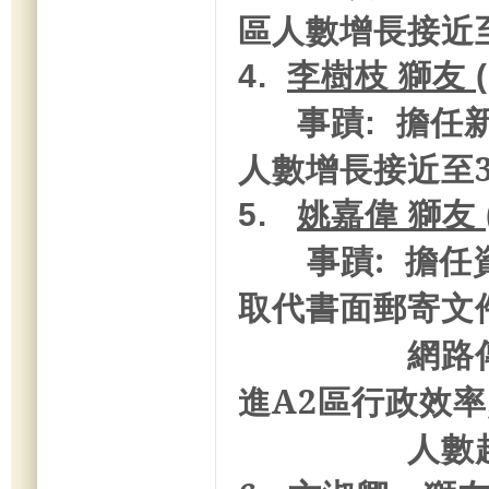
區人數增長接近至
4.
李樹枝 獅友 
事蹟: 擔任
人數增長接近至30
5.
姚嘉偉 獅友 
事蹟: 擔任
取代書面郵寄文
網路傳遞訊息
進A2區行政效率
人數超過190