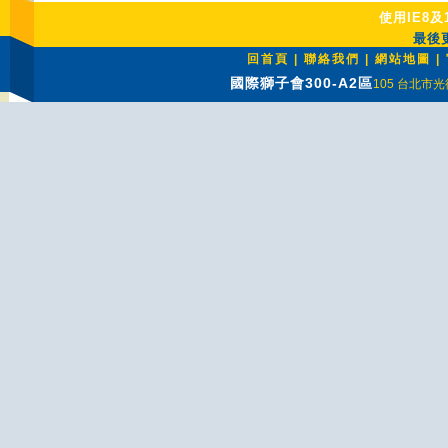
使用IE8及
最後更
回首頁
|
聯絡我們
|
網站地圖
|
國際獅子會300-A2區
105 台北市光復