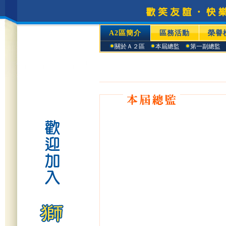
A2區簡介
區務活動
榮譽
關於Ａ２區
本屆總監
第一副總監