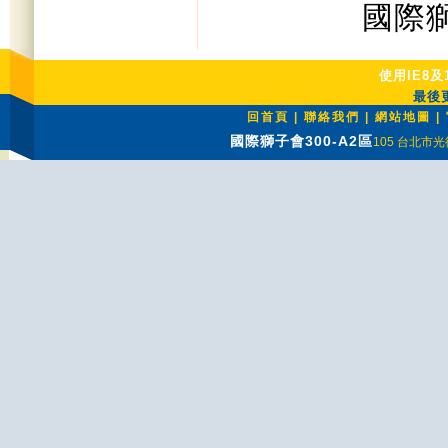
國際獅誼交
使用IE8及
最後更
回首頁
|
聯絡我們
|
網站地圖
|
國際獅子會300-A2區
105 台北市光復