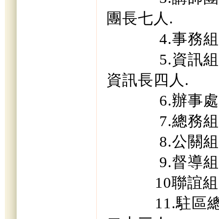
團長七人
.
4.
事務組
5.
資訊組
資訊長四人
.
6.
辦事處
7.
總務組
8.
公關組
9.
督導組
10
聯誼組
11.
駐區