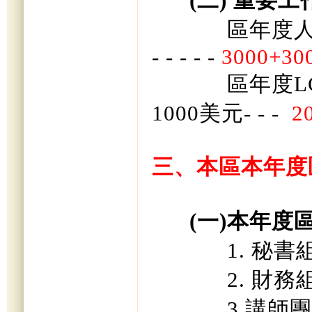
(
二
)
重要工
區年度
- - - - -
300
區年度
L
1000
美元
- - -
2
三、本區本年度
(
一
)
本年度
1.
秘書
2.
財務
3.
講師團