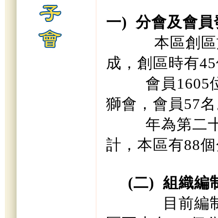
一
)
分會及會員
本區創區
成，創區時有
45
會員
1605
獅會，會員
57
名
年為第二
計，本區有
88
個
(
二
)
組織編
目前編