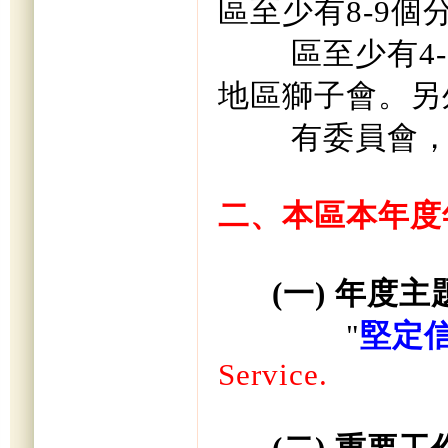
區至少有
8-9
個
區至少有
4
地區獅子會。另
有委員會
二、本區本年度
(
一
)
年度主
"
堅定
Service.