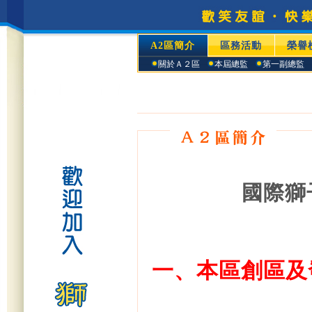
A2區簡介
區務活動
榮譽
關於Ａ２區
本屆總監
第一副總監
國際獅
一、本區創區及