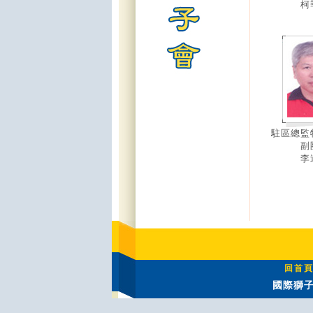
柯
駐區總監
副
李
回首
國際獅子