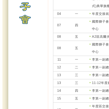
式)典華旗
04
一
年度交接就職
國際獅子會3
07
四
中心
08
五
A2區高爾
國際獅子會3
08
五
中心
11
一
李第一副總監
12
二
李第一副總監
13
三
李第一副總監
13
三
11-12年
14
四
李第一副總監
15
五
李第一副總監
年度區交接就