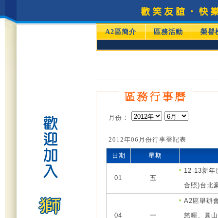
A2區簡介
區務活動
榮譽
月份：
2012年06月份行事登記表
日期
星期
12-13新
01
五
合照)台北
A2區舉辦
04
一
慈暉、圓山