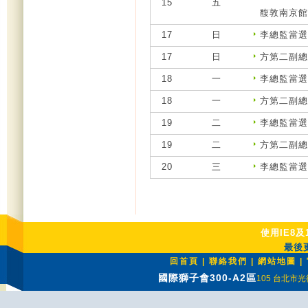
15
五
馥敦南京館
17
日
李總監當選人
17
日
方第二副總監
18
一
李總監當選人
18
一
方第二副總監
19
二
李總監當選人
19
二
方第二副總監
20
三
李總監當選人
使用IE8及
最後更
回首頁
|
聯絡我們
|
網站地圖
|
國際獅子會300-A2區
105 台北市光復