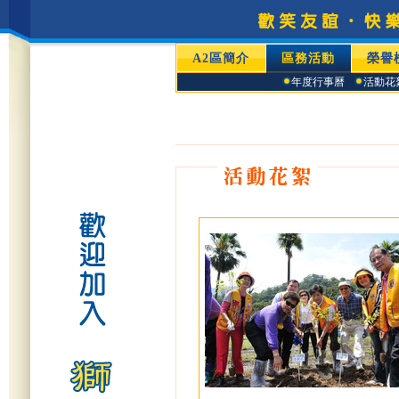
A2區簡介
區務活動
榮譽
年度行事曆
活動花