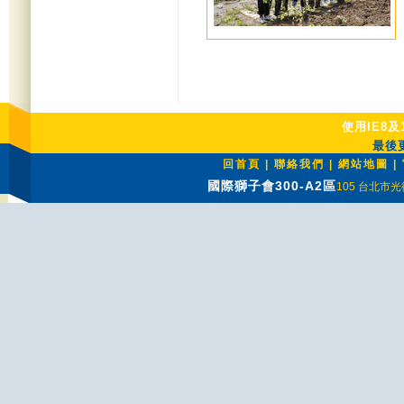
使用IE8及
最後更
回首頁
|
聯絡我們
|
網站地圖
|
國際獅子會300-A2區
105 台北市光復